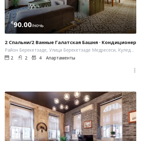
€
90.00
/ночь
2 Спальни/2 Ванные Галатская Башня · Кондиционер
Район Берекетзаде, Улица Берекетзаде Медресеси, Куледиби, Бейоглу, Стамбул, Турция
2
2
4
Апартаменты