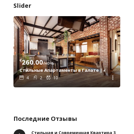
Slider
€
260.00
€
8
/ночь
фтом и Кондиционером – В Нескольких Шагах от Галат
Стильные Апартаменты в Галате | 4 Спальни, 2
Га
4
2
10
Последние Отзывы
Стильная и Современная Квартира 3