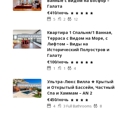
Ванные с Видом на Босфор –
Галата
€410/ночь
5
2
12
Квартира 1 Спальня/1 Ванная,
РЕКОМЕНДУЕМЫЕ
Терраса с Видом на Море, с
Лифтом – Виды на
Исторический Полуостров и
Галату
€100/ночь
1
1
4
Ультра-Люкс Вилла ★ Крытый
РЕКОМЕНДУЕМЫЕ
и Открытый Бассейн, Частный
Спа и Хаммам – AN 2
€450/ночь
4
3 Full Bathrooms
8