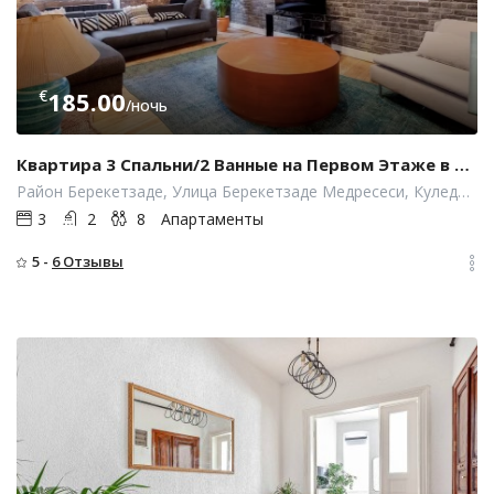
€
185.00
/ночь
Квартира 3 Спальни/2 Ванные на Первом Этаже в Арт-Дизайне с Кондиционером – Галата
Район Берекетзаде, Улица Берекетзаде Медресеси, Куледиби, Бейоглу, Стамбул, Турция
3
2
8
Апартаменты
5 -
6 Отзывы