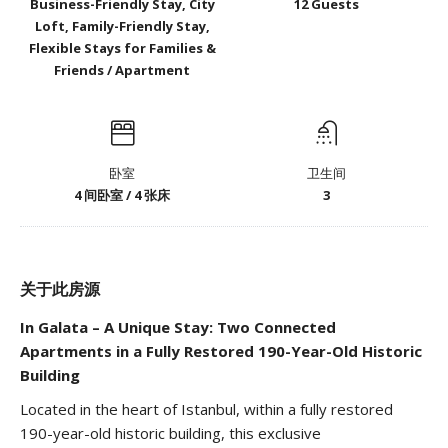
Business-Friendly Stay, City
12 Guests
Loft, Family-Friendly Stay,
Flexible Stays for Families &
Friends / Apartment
卧室
卫生间
4 间卧室 / 4 张床
3
关于此房源
In Galata – A Unique Stay: Two Connected
Apartments in a Fully Restored 190-Year-Old Historic
Building
Located in the heart of Istanbul, within a fully restored
190-year-old historic building, this exclusive