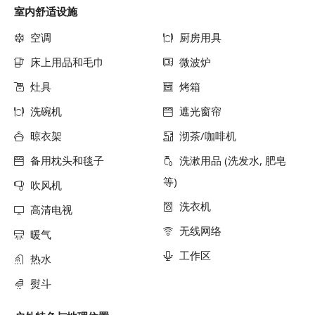
室内舒适设施
空调
厨房用具
床上用品和毛巾
微波炉
灶具
烤箱
洗碗机
遮光窗帘
晾衣架
沏茶/咖啡机
备用枕头和毯子
洗漱用品 (洗发水, 肥皂
等)
吹风机
洗衣机
高清电视
无线网络
暖气
工作区
热水
熨斗