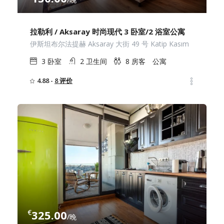
拉勒利 / Aksaray 时尚现代 3 卧室/2 浴室公寓
伊斯坦布尔法提赫 Aksaray 大街 49 号 Katip Kasım
3
卧室
2
卫生间
8
房客
公寓
4.88 -
8 评价
€
325.00
/晚