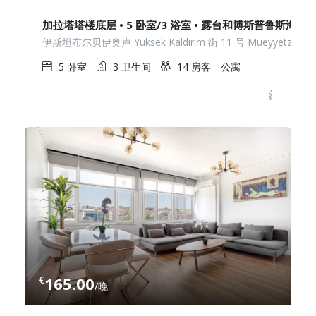
加拉塔塔楼底层 • 5 卧室/3 浴室 • 露台和博斯普鲁斯海峡
伊斯坦布尔贝伊奥卢 Yüksek Kaldırım 街 11 号 Müeyyetzade
5
卧室
3
卫生间
14
房客
公寓
€
165.00
/晚