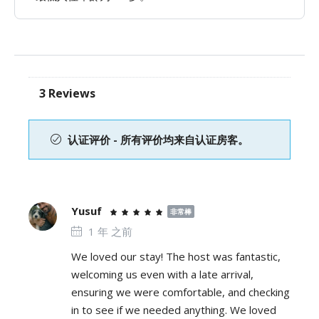
3 Reviews
认证评价 - 所有评价均来自认证房客。
Yusuf
非常棒
1 年 之前
We loved our stay! The host was fantastic,
welcoming us even with a late arrival,
ensuring we were comfortable, and checking
in to see if we needed anything. We loved