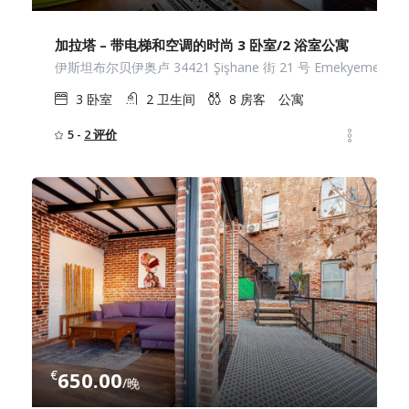
加拉塔 – 带电梯和空调的时尚 3 卧室/2 浴室公寓
伊斯坦布尔贝伊奥卢 34421 Şişhane 街 21 号 Emekyemez
3
卧室
2
卫生间
8
房客
公寓
5 -
2 评价
€
650.00
/晚