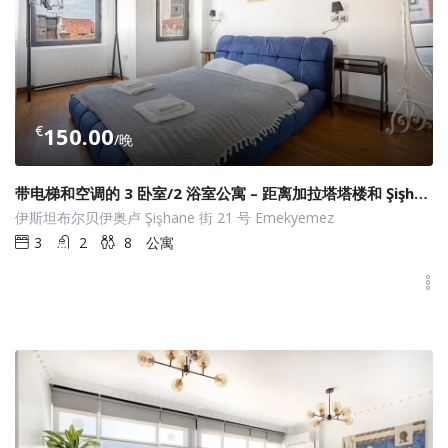
€
150.00
/晚
带电梯和空调的 3 卧室/2 浴室公寓 – 距离加拉塔塔楼和 Şişhane 地铁站仅几步之遥
伊斯坦布尔贝伊奥卢 Şişhane 街 21 号 Emekyemez
3
2
8
公寓