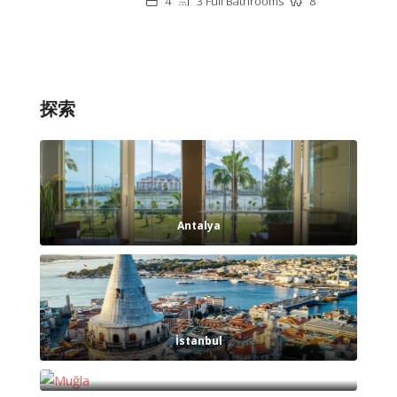
4
3 Full Bathrooms
8
探索
Antalya
İstanbul
Muğla