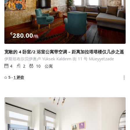
€
280.00
/晚
宽敞的 4 卧室/2 浴室公寓带空调 – 距离加拉塔塔楼仅几步之遥
伊斯坦布尔贝伊奥卢 Yüksek Kaldırım 街 11 号 Müeyyetzade
4
2
10
公寓
5 -
1 评价