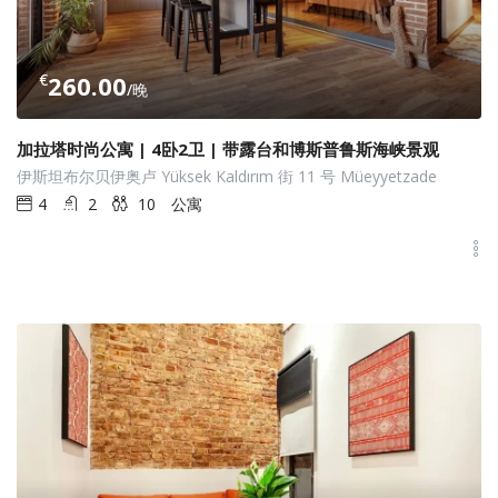
€
260.00
/晚
加拉塔时尚公寓 | 4卧2卫 | 带露台和博斯普鲁斯海峡景观
伊斯坦布尔贝伊奥卢 Yüksek Kaldırım 街 11 号 Müeyyetzade
4
2
10
公寓