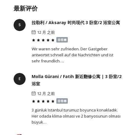
最新评价
拉勒利 / Aksaray 时尚现代 3 卧室/2 浴室公寓
12 月 之前
非常棒
Wir waren sehr zufrieden. Der Gastgeber
antwortet schnell auf die Nachrichten und ist
sehr freundlich….
Molla Gürani / Fatih 新近翻修公寓 | 3 卧室/2
浴室
12 月 之前
非常棒
3 günluk Istanbul turumuz boyunca konakladık.
Her odada klima olmasi ve 2 banyosunun olması
büyuk…