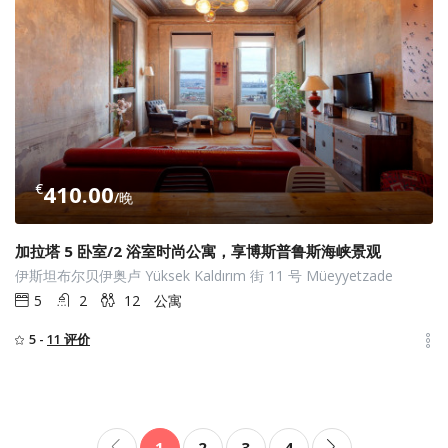
€
410.00
/晚
加拉塔 5 卧室/2 浴室时尚公寓，享博斯普鲁斯海峡景观
伊斯坦布尔贝伊奥卢 Yüksek Kaldırım 街 11 号 Müeyyetzade
5
2
12
公寓
5 -
11 评价
1
2
3
4