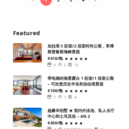
Featured
加拉塔 5 卧室/2 浴室时尚公寓，享博
精选
斯普鲁斯海峡景观
€410/晚
5
2
12
带电梯的海景露台 1 卧室/1 浴室公寓
精选
– 可欣赏历史半岛和加拉塔景观
€100/晚
1
1
4
超豪华别墅 ★ 室内外泳池、私人水疗
精选
中心和土耳其浴 – AN 2
€450/晚