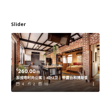
Slider
€
260.00
€
8
/晚
拉塔塔楼和 Şişhane 地铁站仅几步之遥
加拉塔时尚公寓 | 4卧2卫 | 带露台和博斯普鲁斯海峡景观
加拉
4
2
10