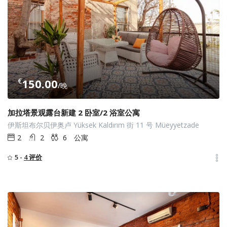
€
150.00
/晚
加拉塔景观露台新建 2 卧室/2 浴室公寓
伊斯坦布尔贝伊奥卢 Yüksek Kaldırım 街 11 号 Müeyyetzade
2
2
6
公寓
5 -
4 评价