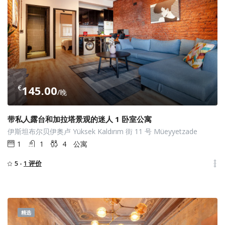
€
145.00
/晚
带私人露台和加拉塔景观的迷人 1 卧室公寓
伊斯坦布尔贝伊奥卢 Yüksek Kaldırım 街 11 号 Müeyyetzade
1
1
4
公寓
5 -
1 评价
精选