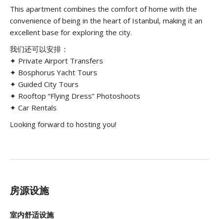
This apartment combines the comfort of home with the
convenience of being in the heart of Istanbul, making it an
excellent base for exploring the city.
我们还可以安排：
✦ Private Airport Transfers
✦ Bosphorus Yacht Tours
✦ Guided City Tours
✦ Rooftop “Flying Dress” Photoshoots
✦ Car Rentals
Looking forward to hosting you!
房源设施
室内舒适设施