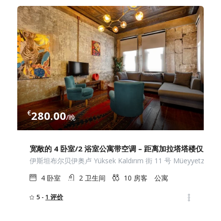
€
280.00
/晚
宽敞的 4 卧室/2 浴室公寓带空调 – 距离加拉塔塔楼仅几步
伊斯坦布尔贝伊奥卢 Yüksek Kaldırım 街 11 号 Müeyyetzade
4
卧室
2
卫生间
10
房客
公寓
5 -
1 评价