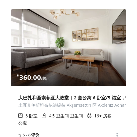
€
360.00
/晚
大巴扎和圣索菲亚大教堂 | 2 套公寓 6 卧室/5 浴室，带
土耳其伊斯坦布尔法提赫 Akşemsettin 区 Akdeniz Adnan Mend
6
卧室
4.5 卫生间
卫生间
16+
房客
公寓
5 -
8 评价