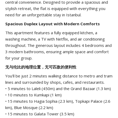
central convenience. Designed to provide a spacious and
stylish retreat, the flat is equipped with everything you
need for an unforgettable stay in Istanbul.
Spacious Duplex Layout with Modern Comforts
This apartment features a fully equipped kitchen, a
washing machine, a TV with Netflix, and air conditioning
throughout. The generous layout includes 4 bedrooms and
3 modern bathrooms, ensuring ample space and comfort
for your group.
无与伦比的地理位置，无可匹敌的便利性
You’ll be just 2 minutes walking distance to metro and tram
lines and surrounded by shops, cafes, and restaurants.
• 5 minutes to Laleli (450m) and the Grand Bazaar (1.3 km)
• 10 minutes to Kumkapi (1 km)
• 15 minutes to Hagia Sophia (2.3 km), Topkapi Palace (2.6
km), Blue Mosque (2.2 km)
• 15 minutes to Galata Tower (3.5 km)