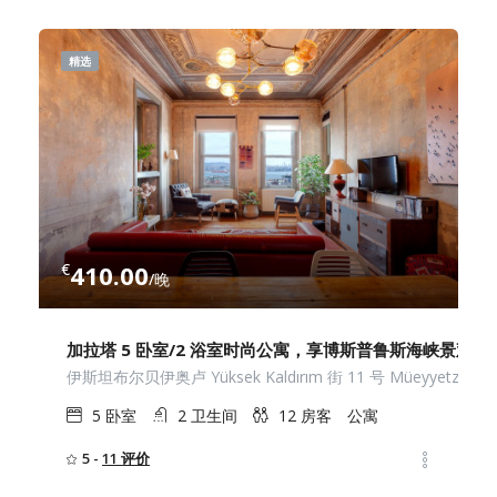
精选
€
410.00
/晚
加拉塔 5 卧室/2 浴室时尚公寓，享博斯普鲁斯海峡景观
伊斯坦布尔贝伊奥卢 Yüksek Kaldırım 街 11 号 Müeyyetzade
5
卧室
2
卫生间
12
房客
公寓
5 -
11 评价