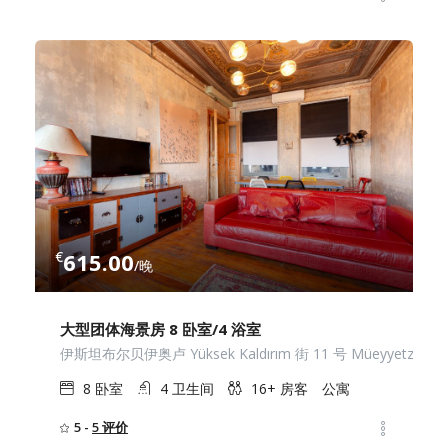
€
615.00
/晚
大型团体海景房 8 卧室/4 浴室
伊斯坦布尔贝伊奥卢 Yüksek Kaldırım 街 11 号 Müeyyetzade
8
卧室
4
卫生间
16+
房客
公寓
5 -
5 评价