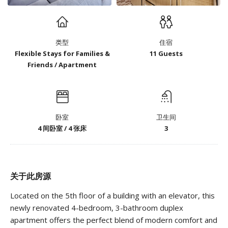
类型
住宿
Flexible Stays for Families &
11 Guests
Friends / Apartment
卧室
卫生间
4 间卧室 / 4 张床
3
关于此房源
Located on the 5th floor of a building with an elevator, this
newly renovated 4-bedroom, 3-bathroom duplex
apartment offers the perfect blend of modern comfort and